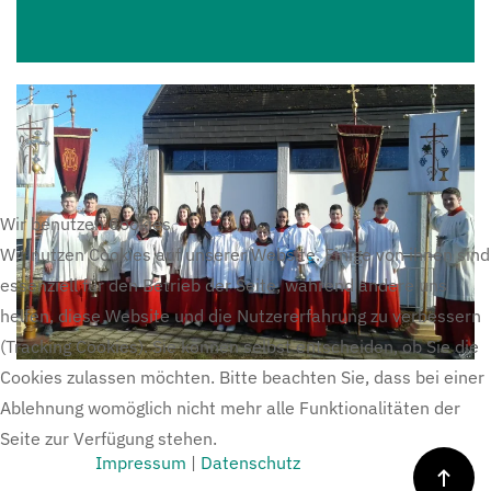
Wir benutzen Cookies
Wir nutzen Cookies auf unserer Website. Einige von ihnen sind
essenziell für den Betrieb der Seite, während andere uns
helfen, diese Website und die Nutzererfahrung zu verbessern
(Tracking Cookies). Sie können selbst entscheiden, ob Sie die
Cookies zulassen möchten. Bitte beachten Sie, dass bei einer
Ablehnung womöglich nicht mehr alle Funktionalitäten der
Seite zur Verfügung stehen.
Impressum
|
Datenschutz